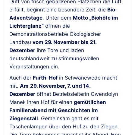
Duft von frisch gebackenen Plätzchen die Luft
erfüllt, beginnt eine besondere Zeit: die
Bio-
Adventstage
. Unter dem
Motto „Biohöfe im
Lichterglanz“
öffnen die
Demonstrationsbetriebe Ökologischer
Landbau
vom 29. November bis 21.
Dezember
ihre Tore und laden
deutschlandweit zu stimmungsvollen
Veranstaltungen ein.
Auch der
Furth-Hof
in Schwanewede macht
mit.
Am
29. November, 7. und 14.
Dezember
öffnet Betriebsleiterin Gwendolyn
Manek ihren Hof für einen
gemütlichen
Familienabend mit Geschichten im
Ziegenstall
. Gemeinsam geht es mit
Taschenlampen über den Hof zu den Ziegen.
Die Tiere bekommen zunächst ihr Abend-Heu,