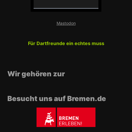
0
%
Mastodon
C
o
m
Für Dartfreunde ein echtes muss
p
l
e
t
e
Wir gehören zur
Besucht uns auf Bremen.de