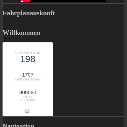
Fahrplanauskunft
Willkommen
LIVE VISITORS
198
1707
VISITORS TODAY
909080
TOTAL
VISITORS
Navigation