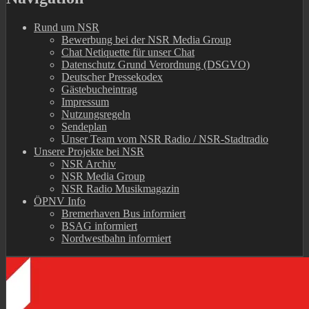
Rund um NSR
Bewerbung bei der NSR Media Group
Chat Netiquette für unser Chat
Datenschutz Grund Verordnung (DSGVO)
Deutscher Pressekodex
Gästebucheintrag
Impressum
Nutzungsregeln
Sendeplan
Unser Team vom NSR Radio / NSR-Stadtradio
Unsere Projekte bei NSR
NSR Archiv
NSR Media Group
NSR Radio Musikmagazin
ÖPNV Info
Bremerhaven Bus informiert
BSAG informiert
Nordwestbahn informiert