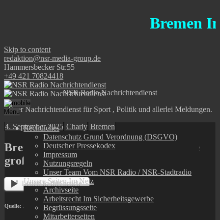
Bremen Informa
Skip to content
redaktion@nsr-media-group.de
Hammersbecker Str.55
+49 421 70824418
NSR Radio Nachrichtendienst
Euer Nachrichtendienst für Sport , Politik und allerlei Meldungen.
Menu
4. September 2025
Charly
Bremen
Rechtliches
Datenschutz Grund Verordnung (DSGVO)
Bremen will Wasserpest im Werdersee
Deutscher Pressekodex
Impressum
großflächig abmähen
Nutzungsregeln
Unser Team Vom NSR Radio / NSR-Stadtradio
Unsere Seiten Im Netz
Listen to this article
Archivseite
Arbeitsrecht Im Sicherheitsgewerbe
Quelle:
Pressestelle des Bremer Senats
Begrüssungsseite
Mitarbeiterseiten