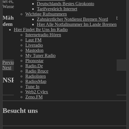
sei es, das Gewässer auch in Zukunft für Badende und
Deutschlands Bestes Girokonto
Wassersportler freizuhalten.
Tarifvergleich Internet
Wichtige Rufnummern
Mähen oder Graskarpfen: Wie geht es weiter mit
Zahnärztlicher Notdienst Bremen Nord
dem Werdersee?
Hier Alle Notfallnummer Im Lande Bremen
Hier Findet Ihr Uns Im Radio
Internetradio Hören
Laut FM
Liveradio
Mastodon
Zu unserem Telegramkanal
My Tuner Radio
Phonostar
Previous
Radio.de
Next
Radio Bruce
Radiolisten
NSR Stadtradio Nachrichtenmagazin
RadiosMap
Tune In
Web2 Cylex
Zeno.FM
Besucht uns