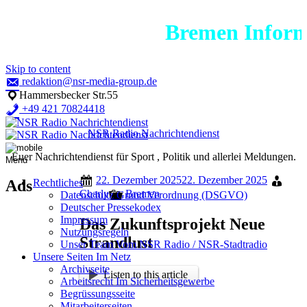
Bremen Information
Skip to content
redaktion@nsr-media-group.de
Hammersbecker Str.55
+49 421 70824418
NSR Radio Nachrichtendienst
Euer Nachrichtendienst für Sport , Politik und allerlei Meldungen.
Menu
22. Dezember 2025
22. Dezember 2025
Ads
Rechtliches
Charly
Bremen
Datenschutz Grund Verordnung (DSGVO)
Deutscher Pressekodex
Impressum
Das Zukunftsprojekt Neue
Nutzungsregeln
Strandlust
Unser Team Vom NSR Radio / NSR-Stadtradio
Unsere Seiten Im Netz
Archivseite
Listen to this article
Arbeitsrecht Im Sicherheitsgewerbe
Begrüssungsseite
Mitarbeiterseiten