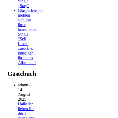
Single
„Stay“
Glasperlenspiel
melden
sich mit
ihrer
brandneuen
Single
“Self
Love”
zurück &
kündigen
ihr neues
Album an!
Gästebuch
admin
/
14.
August
2025
Hallo ihr
lieben Ihr
dürft