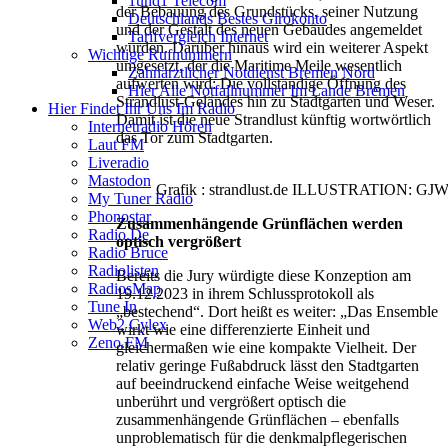
1und1 Telecom
der Bebauung des Grundstücks, seiner Nutzung
Deutschlands Bestes Girokonto
und der Gestalt des neuen Gebäudes angemeldet
Tarifvergleich Internet
wurden. Darüber hinaus wird ein weiterer Aspekt
Wichtige Rufnummern
umgesetzt, der die Maritime Meile wesentlich
Zahnärztlicher Notdienst Bremen Nord
aufwerten wird: Die vollständige Öffnung des
Hier Alle Notfallnummer Im Lande Bremen
Strandlust-Geländes hin zu Stadtgarten und Weser.
Hier Findet Ihr Uns Im Radio
Damit ist die neue Strandlust künftig wortwörtlich
Internetradio Hören
das Tor zum Stadtgarten.
Laut FM
Liveradio
Mastodon
Grafik : strandlust.de ILLUSTRATI
My Tuner Radio
Phonostar
Zusammenhängende Grünflächen werden
Radio.de
optisch vergrößert
Radio Bruce
Radiolisten
Bereits die Jury würdigte diese Konzeption am
RadiosMap
19.12.2023 in ihrem Schlussprotokoll als
Tune In
„bestechend“. Dort heißt es weiter: „Das Ensemble
Web2 Cylex
wirkt wie eine differenzierte Einheit und
Zeno.FM
gleichermaßen wie eine kompakte Vielheit. Der
relativ geringe Fußabdruck lässt den Stadtgarten
auf beeindruckend einfache Weise weitgehend
unberührt und vergrößert optisch die
zusammenhängende Grünflächen – ebenfalls
unproblematisch für die denkmalpflegerischen