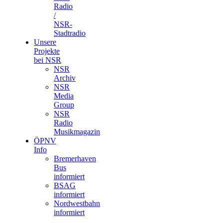
Radio
/
NSR-
Stadtradio
Unsere
Projekte
bei NSR
NSR
Archiv
NSR
Media
Group
NSR
Radio
Musikmagazin
ÖPNV
Info
Bremerhaven
Bus
informiert
BSAG
informiert
Nordwestbahn
informiert