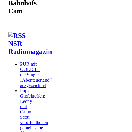
Bahnhofs
Cam
NSR
Radiomagazin
PUR mit
GOLD für
die Single
„Abenteuerland“
ausgezeichnet
Pop-
Gipfeltreffen:
Leony
und
Calum
Scott
veröffentlichen
gemeinsame