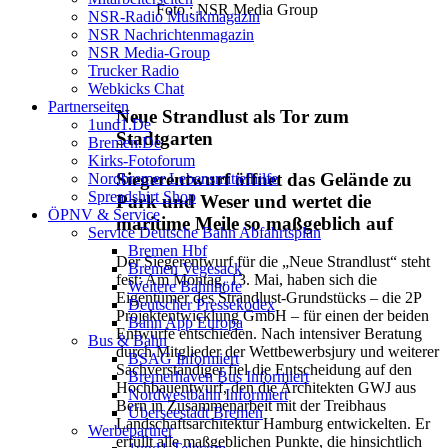
Foto : NSR Media Group
NSR-Radio Musikmagazin
NSR Nachrichtenmagazin
NSR Media-Group
Trucker Radio
Webkicks Chat
Partnerseiten
Neue Strandlust als Tor zum
1und1.de
Stadtgarten
Bremen.de
Kirks-Fotoforum
Siegerentwurf öffnet das Gelände zu
Nordbremer Lebensmittelhilfe
Spreadshirt Shop
Park und Weser und wertet die
ÖPNV & Service
maritime Meile so maßgeblich auf
Service Deutsche Bahn Abfahrtsplan
Bremen Hbf
Der Siegerentwurf für die „Neue Strandlust“ steht
Bremen Vegesack
fest: Am Montag, 13. Mai, haben sich die
Weitere Bahnhöfe
Eigentümer des Strandlust-Grundstücks – die 2P
Deutscher Pressekodex
Projektentwicklung GmbH – für einen der beiden
Bahn App Europa
Entwürfe entschieden. Nach intensiver Beratung
Bus & Bahn
durch Mitglieder der Wettbewerbsjury und weiterer
BSAG Informiert
Sachverständiger fiel die Entscheidung auf den
Bremerhaven Bus Informiert
Hochbauentwurf, den die Architekten GWJ aus
Nordwestbahn Informiert
Bern in Zusammenarbeit mit der Treibhaus
Überseestadt Bremen
Landschaftsarchitektur Hamburg entwickelten. Er
Werbepartner
erfüllt alle maßgeblichen Punkte, die hinsichtlich