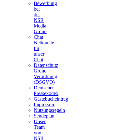
Bewerbung
bei
der
NSR
Media
Group
Chat
Netiquette
für
unser
Chat
Datenschutz
Grund
Verordnung
(DSGVO)
Deutscher
Pressekodex
Gästebucheintrag
Impressum
Nutzungsregeln
Sendeplan
Unser
Team
vom
NSR