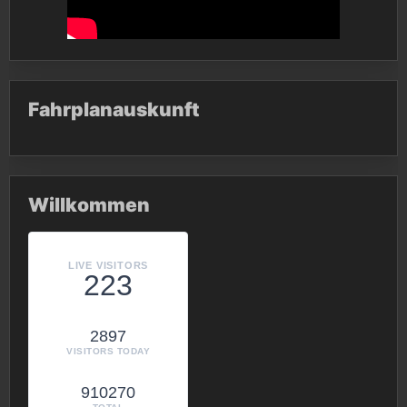
Fahrplanauskunft
Willkommen
LIVE VISITORS
223
2897
VISITORS TODAY
910270