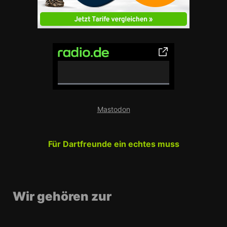
0
%
Mastodon
C
o
m
Für Dartfreunde ein echtes muss
p
l
e
t
e
Wir gehören zur