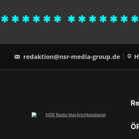
***** *******
redaktion@nsr-media-group.de
H
Re
ÖP