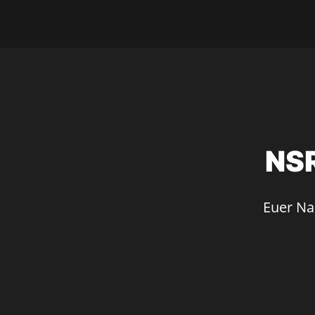
NSR
Euer Nac