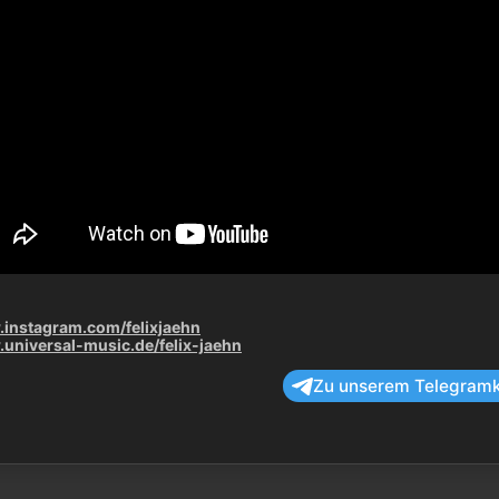
instagram.com/felixjaehn
universal-music.de/felix-jaehn
Zu unserem Telegram