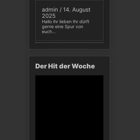
admin
/
14. August
2025
Hallo ihr lieben Ihr dürft
gerne eine Spur von
euch...
Der Hit der Woche