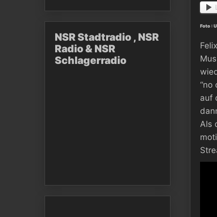
Foto : 
NSR Stadtradio , NSR
Feli
Radio & NSR
Musi
Schlagerradio
wied
“no 
auf 
dann
Als 
moti
Stre