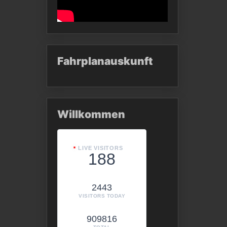
Fahrplanauskunft
Willkommen
LIVE VISITORS
188
2443
VISITORS TODAY
909816