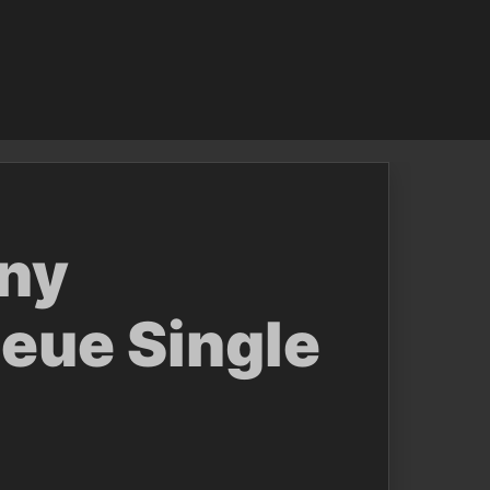
ony
neue Single