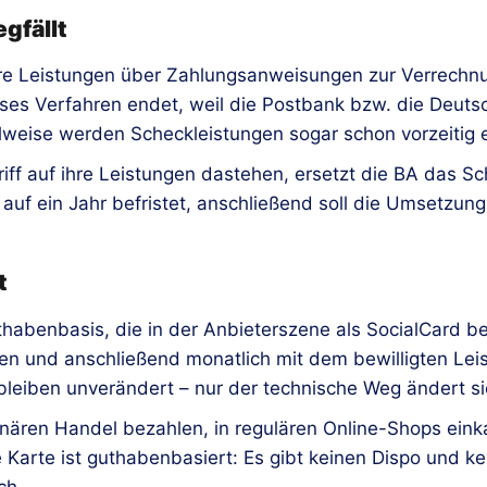
gfällt
e Leistungen über Zahlungsanweisungen zur Verrechnung
eses Verfahren endet, weil die Postbank bzw. die Deut
weise werden Scheckleistungen sogar schon vorzeitig ei
riff auf ihre Leistungen dastehen, ersetzt die BA das S
 auf ein Jahr befristet, anschließend soll die Umsetzu
t
thabenbasis, die in der Anbieterszene als SocialCard be
en und anschließend monatlich mit dem bewilligten Lei
leiben unverändert – nur der technische Weg ändert si
ionären Handel bezahlen, in regulären Online-Shops ei
e Karte ist guthabenbasiert: Es gibt keinen Dispo und k
ch.