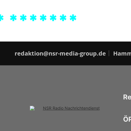
*******
redaktion@nsr-media-group.de
Hamme
Re
ÖP