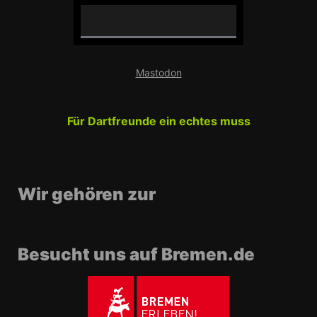
0
%
Mastodon
C
o
m
Für Dartfreunde ein echtes muss
p
l
e
t
e
Wir gehören zur
Besucht uns auf Bremen.de