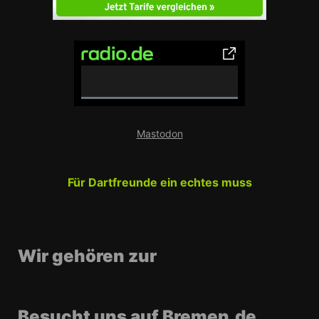
0
%
Mastodon
C
o
m
Für Dartfreunde ein echtes muss
p
l
e
t
e
Wir gehören zur
Besucht uns auf Bremen.de