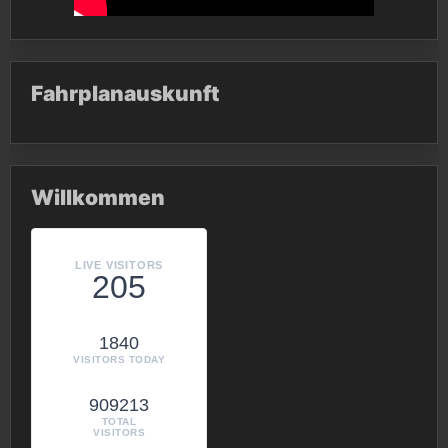
Fahrplanauskunft
Willkommen
LIVE VISITORS
205
1840
VISITORS TODAY
909213
TOTAL
VISITORS