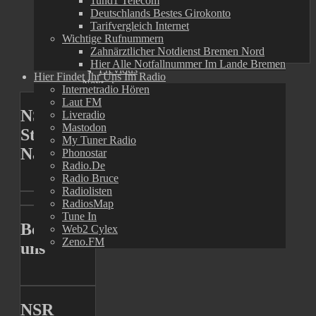
1und1 Telecom
Geestland untergebracht worden
Deutschlands Bestes Girokonto
Tarifvergleich Internet
Wichtige Rufnummern
Zu unserem Telegramkanal
Zahnärztlicher Notdienst Bremen Nord
Hier Alle Notfallnummer Im Lande Bremen
Previous
Hier Findet Ihr Uns Im Radio
Next
Internetradio Hören
Laut FM
NSR
Liveradio
Mastodon
Stadtradio
My Tuner Radio
Nachrichtenmagazin
Phonostar
Radio.de
Radio Bruce
Radiolisten
RadiosMap
Tune In
Besucht
Web2 Cylex
Zeno.FM
uns
NSR