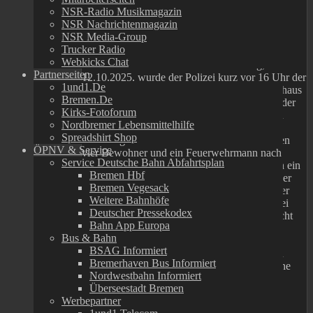
NSR-Radio Musikmagazin
NSR Nachrichtenmagazin
Brand in einem Mehrparteienhaus – Brandort
NSR Media-Group
beschlagnahmt
Trucker Radio
Webkicks Chat
Geestland / Bad Bederkesa. Am Sonntag,
Partnerseiten
12.10.2025, wurde der Polizei kurz vor 16 Uhr der
1und1.de
Brand einer Wohnung in einem Mehrparteienhaus
Bremen.de
in Bad Bederkesa gemeldet. Beim Eintreffen der
Kirks-Fotoforum
Polizei war die Feuerwehr bereits vor Ort und
Nordbremer Lebensmittelhilfe
konnte den Brand weitestgehend auf eine
Spreadshirt Shop
Wohnung beschränken. Bei dem Feuer wurden
ÖPNV & Service
vier Bewohner und ein Feuerwehrmann nach
Service Deutsche Bahn Abfahrtsplan
bisherigen Erkenntnissen leicht verletzt und in ein
Bremen Hbf
Krankenhaus gebracht. Alle anderen Bewohner
Bremen Vegesack
konnten das Gebäude unverletzt verlassen. Der
Weitere Bahnhöfe
Sachschaden liegt nach ersten Schätzungen bei
Deutscher Pressekodex
etwa 250.000 Euro. Da der Brandort noch nicht
Bahn App Europa
betreten werden konnte, wurde das Gebäude
Bus & Bahn
vorerst beschlagnahmt. Die Polizei wird
BSAG Informiert
voraussichtlich Morgen den Brandort betreten
Bremerhaven Bus Informiert
können, um die Ermittlungen zur Brandursache
Nordwestbahn Informiert
vor Ort fortsetzen zu können. Die Bewohner
Überseestadt Bremen
konnten bei Freunden und Bekannten
Werbepartner
unterkommen oder sind auch von der Stadt