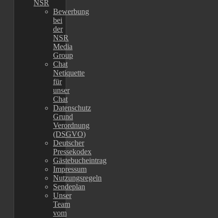
NSR
Bewerbung
bei
der
NSR
Media
Group
Chat
Netiquette
für
unser
Chat
Datenschutz
Grund
Verordnung
(DSGVO)
Deutscher
Pressekodex
Gästebucheintrag
Impressum
Nutzungsregeln
Sendeplan
Unser
Team
vom