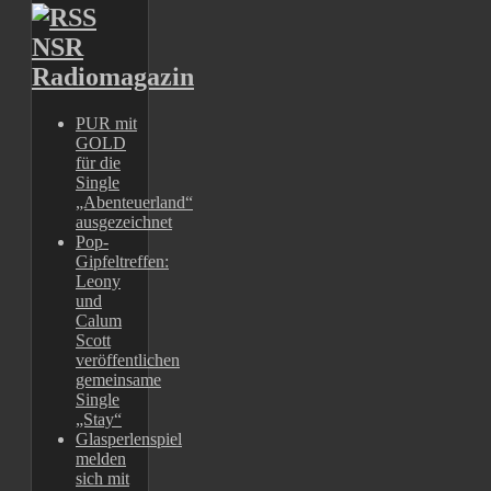
NSR
Radiomagazin
PUR mit
GOLD
für die
Single
„Abenteuerland“
ausgezeichnet
Pop-
Gipfeltreffen:
Leony
und
Calum
Scott
veröffentlichen
gemeinsame
Single
„Stay“
Glasperlenspiel
melden
sich mit