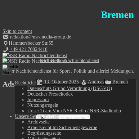
Bremen Infor
Skip to content
redaktion@nsr-media-group.de
Hammersbecker Str.55
+49 421 70824418
NSR Radio Nachrichtendienst
Euer Nachrichtendienst für Sport , Politik und allerlei Meldungen.
Menu
13. Oktober 2025
Andreas
Bremen
Ads
Rechtliches
Datenschutz Grund Verordnung (DSGVO)
Deutscher Pressekodex
POL-CUX: Brand in einem
Impressum
Mehrparteienhaus
Nutzungsregeln
Unser Team Vom NSR Radio / NSR-Stadtradio
Unsere Seiten Im Netz
Listen to this article
Archivseite
Arbeitsrecht Im Sicherheitsgewerbe
Cuxhaven
(ots)
Begrüssungsseite
Mitarbeiterseiten