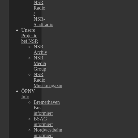
NSR
Radio
/
NSR-
Stadtradio
Unsere
Projekte
bei NSR
NSR
Archiv
NSR
Media
Group
NSR
Radio
Musikmagazin
ÖPNV
Info
Bremerhaven
Bus
informiert
BSAG
informiert
Nordwestbahn
informiert