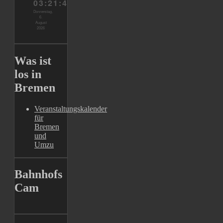
Was ist
los in
Bremen
Veranstaltungskalender
für
Bremen
und
Umzu
Bahnhofs
Cam