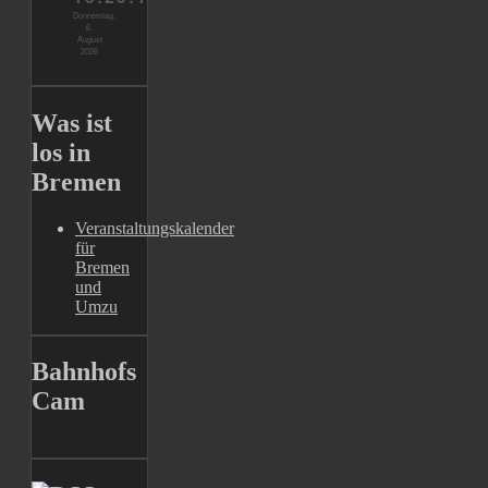
Was ist
los in
Bremen
Veranstaltungskalender
für
Bremen
und
Umzu
Bahnhofs
Cam