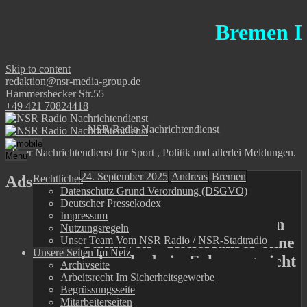
Bremen Inform
Skip to content
redaktion@nsr-media-group.de
Hammersbecker Str.55
+49 421 70824418
NSR Radio Nachrichtendienst
Euer Nachrichtendienst für Sport , Politik und allerlei Meldungen.
Menu
24. September 2025
Andreas
Bremen
Ads
Rechtliches
Datenschutz Grund Verordnung (DSGVO)
POL-CUX: Verkehrsunfall
Deutscher Pressekodex
Impressum
zwischen Roller und PKW in
Nutzungsregeln
Cuxhaven – Rollerfahrer ohne
Unser Team Vom NSR Radio / NSR-Stadtradio
Unsere Seiten Im Netz
Fahrerlaubnis, Fahrzeug nicht
Archivseite
versichert
Arbeitsrecht Im Sicherheitsgewerbe
Begrüssungsseite
Mitarbeiterseiten