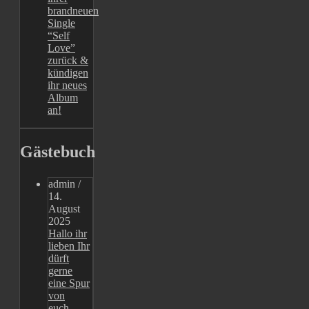
brandneuen
Single
“Self
Love”
zurück &
kündigen
ihr neues
Album
an!
Gästebuch
admin
/
14.
August
2025
Hallo ihr
lieben Ihr
dürft
gerne
eine Spur
von
euch...