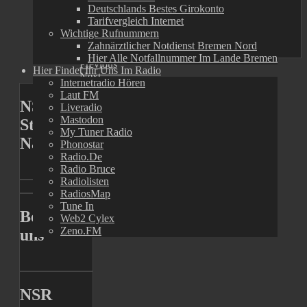
Deutschlands Bestes Girokonto
Tarifvergleich Internet
Wichtige Rufnummern
Zu unserem Telegramkanal
Zahnärztlicher Notdienst Bremen Nord
Hier Alle Notfallnummer Im Lande Bremen
Previous
Hier Findet Ihr Uns Im Radio
Next
Internetradio Hören
Laut FM
NSR
Liveradio
Mastodon
Stadtradio
My Tuner Radio
Nachrichtenmagazin
Phonostar
Radio.de
Radio Bruce
Radiolisten
RadiosMap
Tune In
Besucht
Web2 Cylex
Zeno.FM
uns
NSR