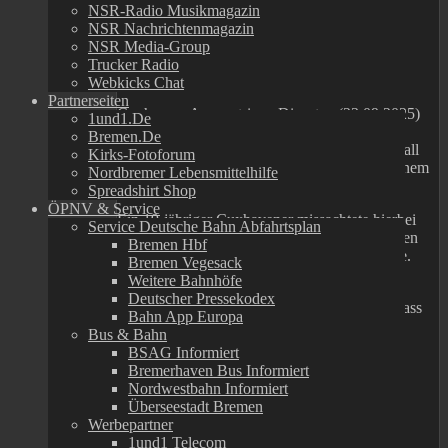
Listen to this article
NSR-Radio Musikmagazin
NSR Nachrichtenmagazin
Cuxhaven
(ots)
NSR Media-Group
Trucker Radio
Webkicks Chat
Partnerseiten
Cuxhaven. Am gestrigen Dienstag (23.09.2025)
1und1.de
kam es gegen 14:45 Uhr auf der Altenwalder
Bremen.de
Chaussee in Cuxhaven zu einem Verkehrsunfall
Kirks-Fotoforum
zwischen einem Kleinkraftrad (Roller) und einem
Nordbremer Lebensmittelhilfe
PKW.
Spreadshirt Shop
ÖPNV & Service
Ein 19-jähriger Cuxhavener missachtete hierbei
Service Deutsche Bahn Abfahrtsplan
mit seinem Roller die Vorfahrt einer 52-jährigen
Bremen Hbf
Frau aus der Gemeinde Wurster Nordseeküste.
Bremen Vegesack
Weitere Bahnhöfe
Durch den Unfall wurde glücklicherweise
Deutscher Pressekodex
niemand verletzt. Jedoch wurde festgestellt, dass
Bahn App Europa
der junge Mann nicht im Besitz einer
Bus & Bahn
Fahrerlaubnis war und sein Fahrzeug nicht
BSAG Informiert
versichert war. Ihn erwarten nun mehrere
Bremerhaven Bus Informiert
Strafverfahren.
Nordwestbahn Informiert
Überseestadt Bremen
Werbepartner
1und1 Telecom