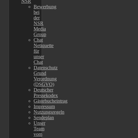
NSR
Bewerbung
bei
der
NSR
Media
Group
Chat
Netiquette
für
unser
Chat
Datenschutz
Grund
Verordnung
(DSGVO)
Deutscher
Pressekodex
Gästebucheintrag
Impressum
Nutzungsregeln
Sendeplan
Unser
Team
vom