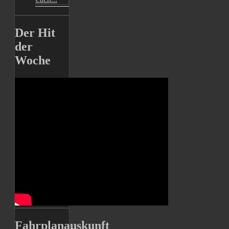
Der Hit
der
Woche
Fahrplanauskunft