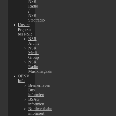
NSR
Radio
/
NSR-
Stadtradio
Unsere
Projekte
bei NSR
NSR
Archiv
NSR
Media
Group
NSR
Radio
Musikmagazin
ÖPNV
Info
Bremerhaven
Bus
informiert
BSAG
informiert
Nordwestbahn
informiert