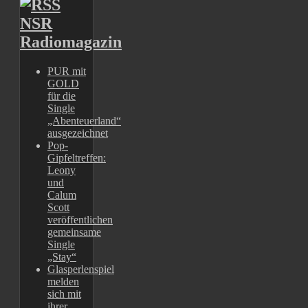
NSR
Radiomagazin
PUR mit
GOLD
für die
Single
„Abenteuerland“
ausgezeichnet
Pop-
Gipfeltreffen:
Leony
und
Calum
Scott
veröffentlichen
gemeinsame
Single
„Stay“
Glasperlenspiel
melden
sich mit
ihrer