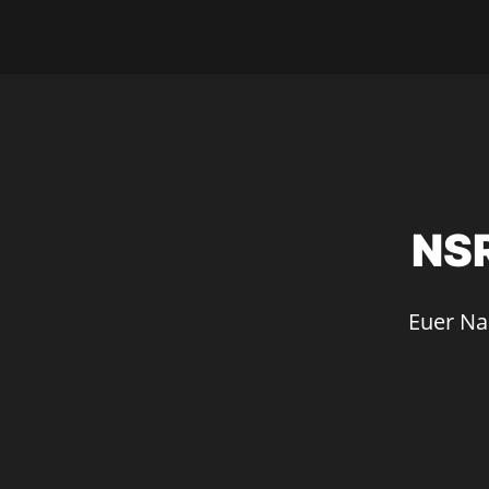
NSR
Euer Nac