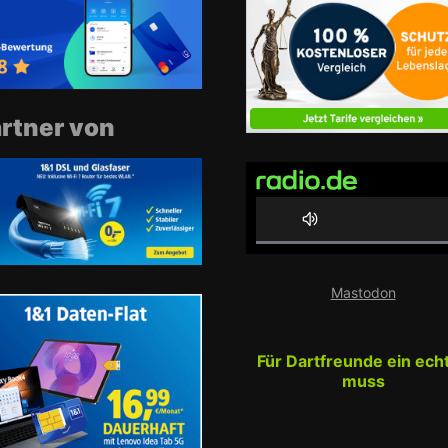
rtner von
0
%
Mastodon
C
o
m
Für Dartfreunde ein ech
p
muss
l
e
t