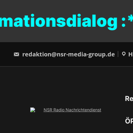
ationsdialog :*
redaktion@nsr-media-group.de
H
Re
ÖP