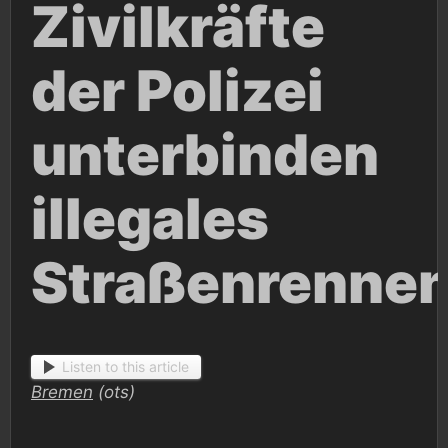
Zivilkräfte
der Polizei
unterbinden
illegales
Straßenrenne
Listen to this article
Bremen
(ots)