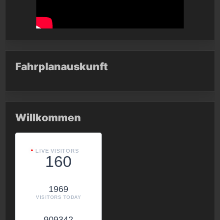
Fahrplanauskunft
Willkommen
LIVE VISITORS
160
1969
VISITORS TODAY
909342