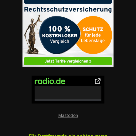
0% Complete
Mastodon