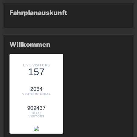
Fahrplanauskunft
Willkommen
LIVE VISITORS
157
2064
VISITORS TODAY
909437
TOTAL
VISITORS