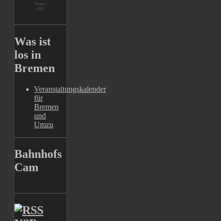
Was ist
los in
Bremen
Veranstaltungskalender
für
Bremen
und
Umzu
Bahnhofs
Cam