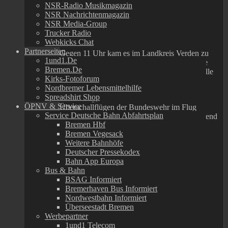
NSR-Radio Musikmagazin
NSR Nachrichtenmagazin
Landkreis Verden
(ots)
NSR Media-Group
Trucker Radio
Webkicks Chat
Partnerseiten
Gegen 11 Uhr kam es im Landkreis Verden zu
1und1.de
lauten Knallgeräuschen, welche für zahlreiche
Bremen.de
Anrufe bei der Polizei und der Rettungsleitstelle
Kirks-Fotoforum
gesorgt haben.
Nordbremer Lebensmittelhilfe
Spreadshirt Shop
Die Knallgeräusche stammten von
ÖPNV & Service
Überschallflügen der Bundeswehr im Flug
Service Deutsche Bahn Abfahrtsplan
Richtung Bremerhaven. Es bestand entsprechend
Bremen Hbf
keine Gefahrensituation.
Bremen Vegesack
Weitere Bahnhöfe
Deutscher Pressekodex
Polizeiinspektion Verden / Osterholz
Bahn App Europa
Bus & Bahn
Rückfragen bitte an:
BSAG Informiert
Bremerhaven Bus Informiert
Polizeiinspektion Verden / Osterholz
Nordwestbahn Informiert
Fenja Land
Überseestadt Bremen
Telefon: 04231/806-104
Werbepartner
1und1 Telecom