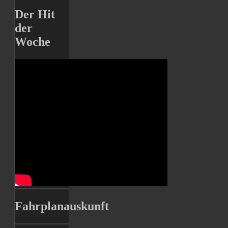
Der Hit
der
Woche
Fahrplanauskunft