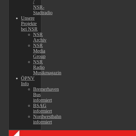
/
NSR-
Stadtradio
Unsere
Projekte
bei NSR
NSR
Archiv
NSR
Media
Group
NSR
Radio
Musikmagazin
ÖPNV
Info
Bremerhaven
Bus
informiert
BSAG
informiert
Nordwestbahn
informiert