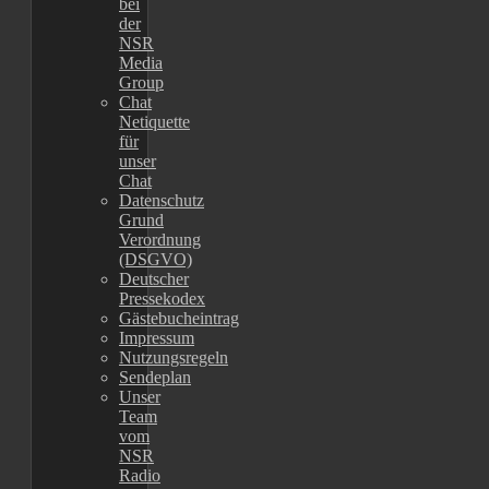
bei
der
NSR
Media
Group
Chat
Netiquette
für
unser
Chat
Datenschutz
Grund
Verordnung
(DSGVO)
Deutscher
Pressekodex
Gästebucheintrag
Impressum
Nutzungsregeln
Sendeplan
Unser
Team
vom
NSR
Radio