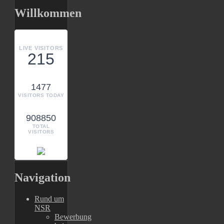
Willkommen
LIVE VISITORS
215
1477
VISITORS TODAY
908850
TOTAL
VISITORS
Navigation
Rund um
NSR
Bewerbung