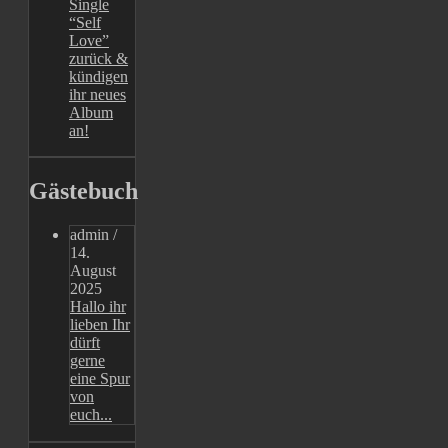
Single
“Self
Love”
zurück &
kündigen
ihr neues
Album
an!
Gästebuch
admin
/
14.
August
2025
Hallo ihr
lieben Ihr
dürft
gerne
eine Spur
von
euch...