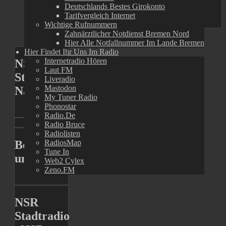
Deutschlands Bestes Girokonto
Zu unserem Telegramkanal
Tarifvergleich Internet
Wichtige Rufnummern
Previous
Zahnärztlicher Notdienst Bremen Nord
Next
Hier Alle Notfallnummer Im Lande Bremen
Hier Findet Ihr Uns Im Radio
Internetradio Hören
NSR
Laut FM
Stadtradio
Liveradio
Mastodon
Nachrichtenmagazin
My Tuner Radio
Phonostar
Radio.de
Radio Bruce
Radiolisten
RadiosMap
Besucht
Tune In
uns
Web2 Cylex
Zeno.FM
NSR
Stadtradio