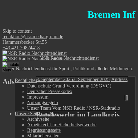
Bremen Informati
Skip to content
redaktion@nsr-media-group.de
Hammersbecker Str.55
+49 421 70824418
NSR Radio Nachrichtendienst
Euer Nachrichtendienst für Sport , Politik und allerlei Meldungen.
Menu
3. September 2025
3. September 2025
Andreas
Ads
Rechtliches
Bremen
Datenschutz Grund Verordnung (DSGVO)
Deutscher Pressekodex
POL-VER: Überschall-Knall
Impressum
Nutzungsregeln
durch Flugzeug der
Unser Team Vom NSR Radio / NSR-Stadtradio
Bundeswehr im Landkreis
Unsere Seiten Im Netz
Archivseite
Verden
Arbeitsrecht Im Sicherheitsgewerbe
Begrüssungsseite
Mitarbeiterseiten
Listen to this article