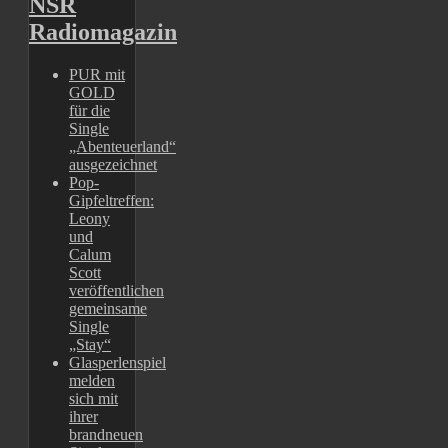
NSR
Radiomagazin
PUR mit
GOLD
für die
Single
„Abenteuerland“
ausgezeichnet
Pop-
Gipfeltreffen:
Leony
und
Calum
Scott
veröffentlichen
gemeinsame
Single
„Stay“
Glasperlenspiel
melden
sich mit
ihrer
brandneuen