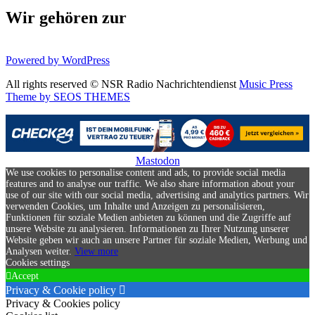
Wir gehören zur
Powered by WordPress
All rights reserved © NSR Radio Nachrichtendienst
Music Press
Theme by SEOS THEMES
Mastodon
We use cookies to personalise content and ads, to provide social media
features and to analyse our traffic. We also share information about your
use of our site with our social media, advertising and analytics partners. Wir
verwenden Cookies, um Inhalte und Anzeigen zu personalisieren,
Funktionen für soziale Medien anbieten zu können und die Zugriffe auf
unsere Website zu analysieren. Informationen zu Ihrer Nutzung unserer
Website geben wir auch an unsere Partner für soziale Medien, Werbung und
Analysen weiter.
View more
Cookies settings
Accept
Privacy & Cookie policy
Privacy & Cookies policy