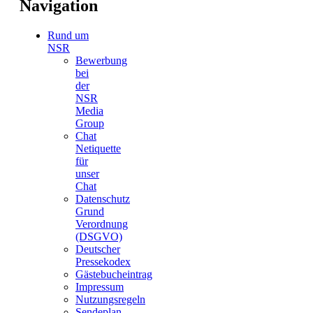
Navigation
Rund um
NSR
Bewerbung
bei
der
NSR
Media
Group
Chat
Netiquette
für
unser
Chat
Datenschutz
Grund
Verordnung
(DSGVO)
Deutscher
Pressekodex
Gästebucheintrag
Impressum
Nutzungsregeln
Sendeplan