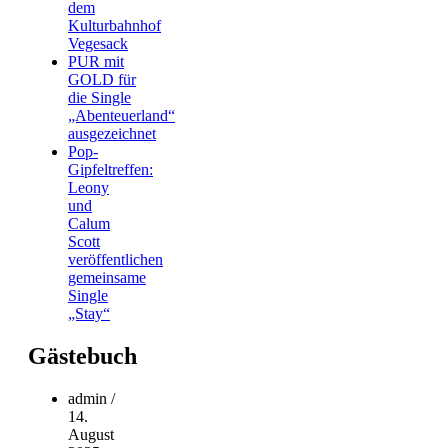
dem
Kulturbahnhof
Vegesack
PUR mit
GOLD für
die Single
„Abenteuerland“
ausgezeichnet
Pop-
Gipfeltreffen:
Leony
und
Calum
Scott
veröffentlichen
gemeinsame
Single
„Stay“
Gästebuch
admin
/
14.
August