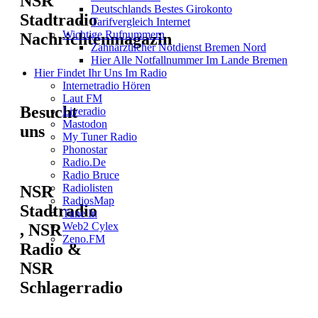
NSR
Deutschlands Bestes Girokonto
Stadtradio
Tarifvergleich Internet
Wichtige Rufnummern
Nachrichtenmagazin
Zahnärztlicher Notdienst Bremen Nord
Hier Alle Notfallnummer Im Lande Bremen
Hier Findet Ihr Uns Im Radio
Internetradio Hören
Laut FM
Besucht
Liveradio
Mastodon
uns
My Tuner Radio
Phonostar
Radio.de
Radio Bruce
Radiolisten
NSR
RadiosMap
Stadtradio
Tune In
Web2 Cylex
, NSR
Zeno.FM
Radio &
NSR
Schlagerradio