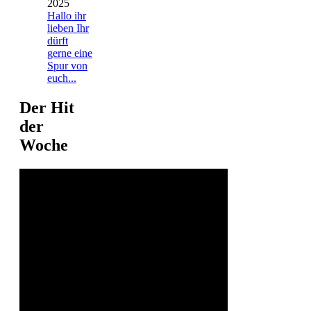
2025
Hallo ihr
lieben Ihr
dürft
gerne eine
Spur von
euch...
Der Hit
der
Woche