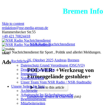
Bremen Informati
Skip to content
redaktion@nsr-media-group.de
Hammersbecker Str.55
+49 421 70824418
NSR Radio Nachrichtendienst
Euer Nachrichtendienst für Sport , Politik und allerlei Meldungen.
Menu
16. Oktober 2025
Andreas
Bremen
Ads
Rechtliches
Datenschutz Grund Verordnung (DSGVO)
POL-VER: +Werkzeug von
Deutscher Pressekodex
Impressum
Firmengelände gestohlen+
Nutzungsregeln
Unser Team Vom NSR Radio / NSR-Stadtradio
Unsere Seiten Im Netz
Listen to this article
Archivseite
Arbeitsrecht Im Sicherheitsgewerbe
Landkreise Verden & Osterholz
(ots)
Begrüssungsseite
Mitarbeiterseiten