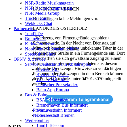
NSR-Radio Musikmagazin
NSR Nachrichtenmagazin
LANDKREIS VERDEN
NSR Media-Group
Trucker Radio
Derzeit liegen keine Meldungen vor.
Webkicks Chat
LANDKREIS OSTERHOLZ
Partnerseiten
1und1.de
+Werkzeug von Firmengelände gestohlen+
Bremen.de
Schwanewede. In der Nacht von Dienstag auf
Kirks-Fotoforum
Mittwoch brachen bislang unbekannte Täter in der
Nordbremer Lebensmittelhilfe
Hohendinger Straße in ein Firmengelände ein. Dort
Spreadshirt Shop
verschafften sie sich gewaltsam Zugang zu einem
ÖPNV & Service
Firmentransporter und entwendeten aus diesem
Service Deutsche Bahn Abfahrtsplan
zahlreiche Werkzeuge. Hinweise zu verdächtigen
Bremen Hbf
Personen oder Fahrzeugen in dem Bereich können
Bremen Vegesack
der Polizei Osterholz unter 04791-3070 mitgeteilt
Weitere Bahnhöfe
werden.
Deutscher Pressekodex
Bahn App Europa
Bus & Bahn
Zu unserem Telegramkanal
BSAG Informiert
Bremerhaven Bus Informiert
Nordwestbahn Informiert
Previous
Überseestadt Bremen
Next
Werbepartner
1und1 Telecom