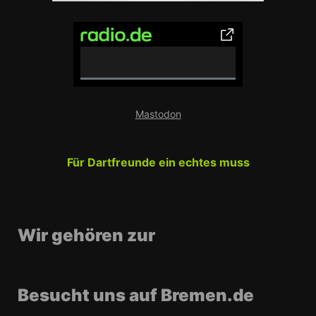
0
%
Mastodon
C
o
m
Für Dartfreunde ein echtes muss
p
l
e
t
e
Wir gehören zur
Besucht uns auf Bremen.de