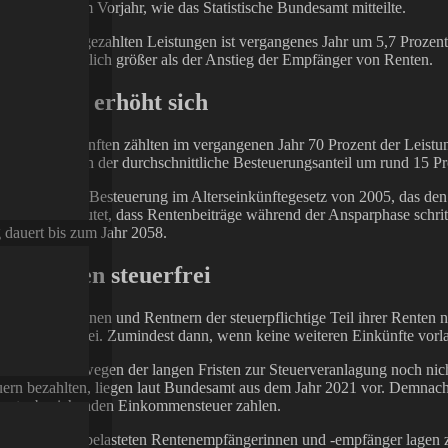
nt mehr als im Vorjahr, wie das Statistische Bundesamt mitteilte.
öhe der ausgezahlten Leistungen ist vergangenes Jahr um 5,7 Prozent 
demnach deutlich größer als der Anstieg der Empfänger von Renten.
ngsanteil
erhöht sich
ichtigen Einkünften zählten im vergangenen Jahr 70 Prozent der Leistun
15 erhöhte sich der durchschnittliche Besteuerungsanteil um rund 15 P
uregelung der Besteuerung im Alterseinkünftegesetz von 2005, das den
lte. Das bedeutet, dass Rentenbeiträge während der Ansparphase schritt
dauert bis zum Jahr 2058.
en blieben steuerfrei
elen Rentnerinnen und Rentnern der steuerpflichtige Teil ihrer Renten 
ungen steuerfrei. Zumindest dann, wenn keine weiteren Einkünfte vorl
r 2024 sind wegen der langen Fristen zur Steuerveranlagung noch nich
ern bezahlten, liegen laut Bundesamt aus dem Jahr 2021 vor. Demnach
Rentenbeziehenden Einkommensteuer zahlen.
ent der steuerbelasteten Rentenempfängerinnen und -empfänger lagen 