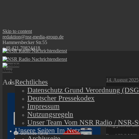
Skip to content
redaktion@nsr-media-group.de
Hammersbecker Str.55
+49 421 70824418
Menu
14. August 2025
Ads
Rechtliches
Datenschutz Grund Verordnung (DS
Zahl der 
Deutscher Pressekodex
Impressum
Listen to th
Nutzungsregeln
Vergangenes Jah
Unser Team Vom NSR Radio / NSR-St
stieg jedoch di
Unsere Seiten Im Netz
Rund 22,3 Millio
Archivseite