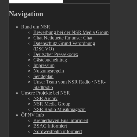
Navigation
Rund um NSR
Bewerbung bei der NSR Media Group
Chat Netiquette für unser Chat
Datenschutz Grund Verordnung
(DSGVO)
Deutscher Pressekodex
Gästebucheintrag
Impressum
Nutzungsregeln
Sendeplan
Unser Team vom NSR Radio / NSR-
Stadtradio
Unsere Projekte bei NSR
NSR Archiv
NSR Media Group
NSR Radio Musikmagazin
ÖPNV Info
Bremerhaven Bus informiert
BSAG informiert
Nordwestbahn informiert