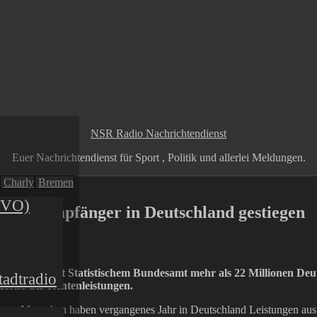
NSR Radio Nachrichtendienst
Euer Nachrichtendienst für Sport , Politik und allerlei Meldungen.
Charly
Bremen
GVO)
Rentenempfänger in Deutschland gestiegen
is article
r haben laut Statistischem Bundesamt mehr als 22 Millionen Deut
adtradio
e Höhe der Rentenleistungen.
nen Menschen haben vergangenes Jahr in Deutschland Leistungen aus de