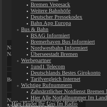
Arbeitseinkomme
Bremen Vegesack
Weitere Bahnhöfe
Deutscher Pressekodex
Bahn App Europa
Bus & Bahn
Previous
BSAG Informiert
Next
Bremerhaven Bus Informiert
NSR Stadtradio
Nordwestbahn Informiert
Nachrichtenmagazin
Überseestadt Bremen
Werbepartner
1und1 Telecom
Ads
Deutschlands Bestes Girokonto
Tarifvergleich Internet
Besucht uns
Wichtige Rufnummern
Zahnärztlicher Notdienst Bremen
Hier Alle Notfallnummer Im Lan
NSR Stadtradio , NSR Radio &
Hier Findet Ihr Uns Im Radio
NSR Schlagerradio