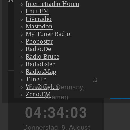
Internetradio Hören
Laut FM
Liveradio
Mastodon
My Tuner Radio
Phonostar
Radio.de
Partne
Radio Bruce
Radiolisten
RadiosMap
Tune In
Web2 Cylex
Zeno.FM