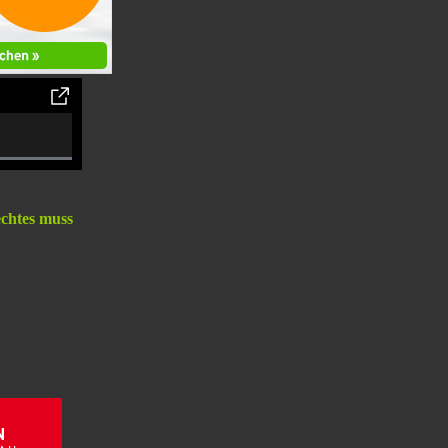
omplete
echtes muss