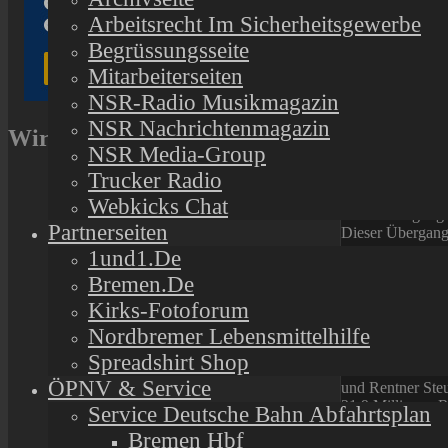
waren 0,75 Proze
Arbeitsrecht Im Sicherheitsgewerbe
Auch die Gesamth
Begrüssungsseite
Der Anstieg war 
Mitarbeiterseiten
Besteueru
NSR-Radio Musikmagazin
NSR Nachrichtenmagazin
Wir unterstützen
Zu den steuerpfl
NSR Media-Group
Seit dem Jahr 20
Trucker Radio
Grund ist die Ne
Webkicks Chat
Besteuerung rege
Partnerseiten
Dieser Übergang 
1und1.de
Viele Rent
Bremen.de
Kirks-Fotoforum
Weil 2024 bei vi
Nordbremer Lebensmittelhilfe
viele Rentenzahl
Spreadshirt Shop
Genaue Zahlen fü
ÖPNV & Service
und Rentner Steu
21,9 Millionen 
Service Deutsche Bahn Abfahrtsplan
Bremen Hbf
Bei rund 81 Proz