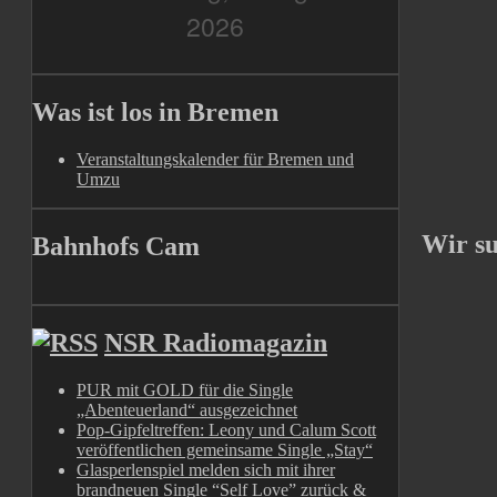
Was ist los in Bremen
Veranstaltungskalender für Bremen und
Umzu
Wir s
Bahnhofs Cam
NSR Radiomagazin
PUR mit GOLD für die Single
„Abenteuerland“ ausgezeichnet
Pop-Gipfeltreffen: Leony und Calum Scott
veröffentlichen gemeinsame Single „Stay“
Glasperlenspiel melden sich mit ihrer
brandneuen Single “Self Love” zurück &