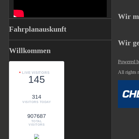
Wir m
Fahrplanauskunft
Wir g
Willkommen
Powered b
All rights
LIVE VISITORS
145
314
VISITORS TODAY
907687
TOTAL
VISITORS