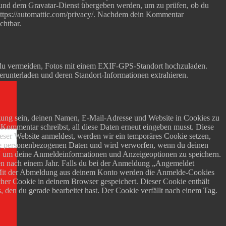
) und dem Gravatar-Dienst übergeben werden, um zu prüfen, ob du
 https://automattic.com/privacy/. Nachdem dein Kommentar
chtbar.
est du vermeiden, Fotos mit einem EXIF-GPS-Standort hochzuladen.
herunterladen und deren Standort-Informationen extrahieren.
gung sein, deinen Namen, E-Mail-Adresse und Website in Cookies zu
 Kommentar schreibst, all diese Daten erneut eingeben musst. Diese
ieser Website anmeldest, werden wir ein temporäres Cookie setzen,
eine personenbezogenen Daten und wird verworfen, wenn du deinen
n, um deine Anmeldeinformationen und Anzeigeoptionen zu speichern.
n nach einem Jahr. Falls du bei der Anmeldung „Angemeldet
 Mit der Abmeldung aus deinem Konto werden die Anmelde-Cookies
licher Cookie in deinem Browser gespeichert. Dieser Cookie enthält
 den du gerade bearbeitet hast. Der Cookie verfällt nach einem Tag.