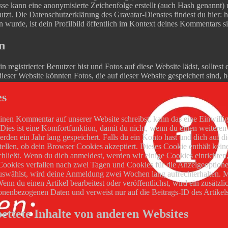
se kann eine anonymisierte Zeichenfolge erstellt (auch Hash genannt
utzt. Die Datenschutzerklärung des Gravatar-Dienstes findest du hier:
n wurde, ist dein Profilbild öffentlich im Kontext deines Kommentars si
n
n registrierter Benutzer bist und Fotos auf diese Website lädst, sollt
ieser Website könnten Fotos, die auf dieser Website gespeichert sind, 
es
nen Kommentar auf unserer Website schreibst, kann das eine Einwilli
 Dies ist eine Komfortfunktion, damit du nicht, wenn du einen weiteren
rden ein Jahr lang gespeichert.
Falls du ein Konto hast und dich auf d
tellen, ob dein Browser Cookies akzeptiert. Dieses Cookie enthält k
hließt.
Wenn du dich anmeldest, werden wir einige Cookies einrichte
okies verfallen nach zwei Tagen und Cookies für die Anzeigeoptione
auswählst, wird deine Anmeldung zwei Wochen lang aufrechterhalten.
enn du einen Artikel bearbeitest oder veröffentlichst, wird ein zusätz
onenbezogenen Daten und verweist nur auf die Beitrags-ID des Artikels,
ettete Inhalte von anderen Websites