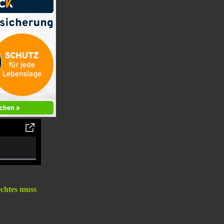
omplete
echtes muss