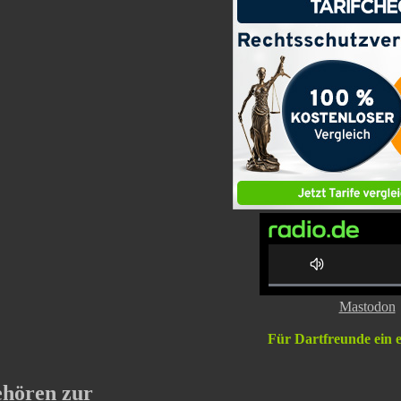
0% C
Mastodon
Für Dartfreunde ein 
ehören zur