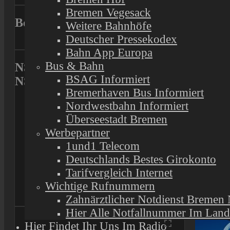
Ads
Bremen Vegesack
Besucht uns
Weitere Bahnhöfe
Deutscher Pressekodex
Bahn App Europa
Bus & Bahn
NSR Stadtradio , NSR Radio &
BSAG Informiert
NSR Schlagerradio
Bremerhaven Bus Informiert
Nordwestbahn Informiert
Überseestadt Bremen
Werbepartner
1und1 Telecom
Deutschlands Bestes Girokonto
Partne
Tarifvergleich Internet
Wichtige Rufnummern
Zahnärztlicher Notdienst Bremen
Hier Alle Notfallnummer Im Lan
Hier Findet Ihr Uns Im Radio