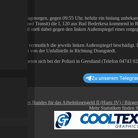
utigen Dienstagmorgen, gegen 09:55 Uhr, befuhr ein bislang unbekannt
, vermutlich Ford Transit) die L 120 aus Bad Bederkesa kommend in R
genfahrspur und stieß dabei gegen den linken Außenspiegel eines entg
us Wremen.
ugen wurden vermutlich die jeweils linken Außenspiegel beschädigt. D
atte, unerlaubt von der Unfallstelle in Richtung Drangstedt.
ls werden gebeten sich bei der Polizei in Geestland (Telefon 04743 9
Zu unserem Telegra
Mehr Statistiken finden 