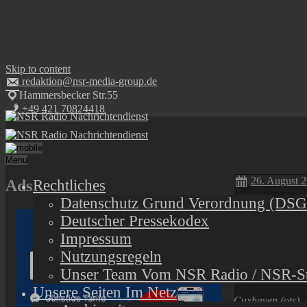
Skip to content
redaktion@nsr-media-group.de
Hammersbecker Str.55
+49 421 70824418
Menu
26. August 
Ads
Rechtliches
Datenschutz Grund Verordnung (DS
POL-CUX: 
Deutscher Pressekodex
Bederkesa
Impressum
Nutzungsregeln
Listen to th
Unser Team Vom NSR Radio / NSR-St
Unsere Seiten Im Netz
Cuxhaven
(ots)