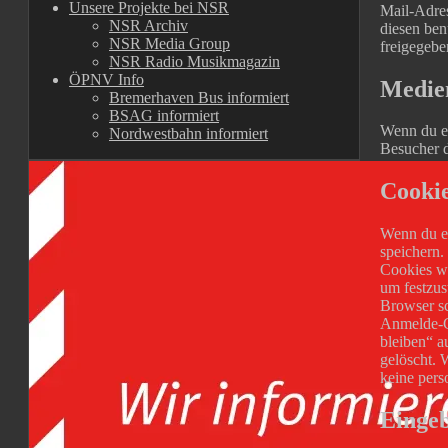
Unsere Projekte bei NSR
Mail-Adres
NSR Archiv
diesen ben
NSR Media Group
freigegebe
NSR Radio Musikmagazin
ÖPNV Info
Medie
Bremerhaven Bus informiert
BSAG informiert
Wenn du ei
Nordwestbahn informiert
Besucher d
Cooki
Wenn du ei
speichern.
Cookies we
um festzus
Browser sc
Anmelde-Co
bleiben“ 
gelöscht.
W
keine pers
Eingeb