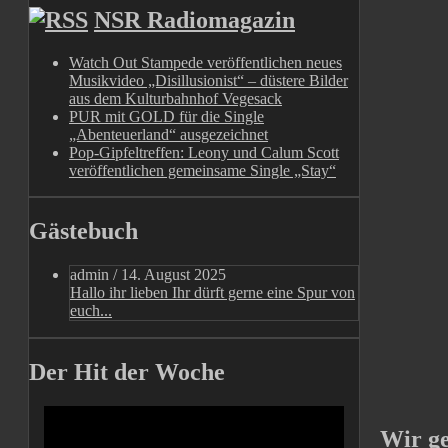
NSR Radiomagazin
Watch Out Stampede veröffentlichen neues
Musikvideo „Disillusionist“ – düstere Bilder
aus dem Kulturbahnhof Vegesack
PUR mit GOLD für die Single
„Abenteuerland“ ausgezeichnet
Pop-Gipfeltreffen: Leony und Calum Scott
veröffentlichen gemeinsame Single „Stay“
Gästebuch
admin
/
14. August 2025
Hallo ihr lieben Ihr dürft gerne eine Spur von
euch...
Der Hit der Woche
Wir g