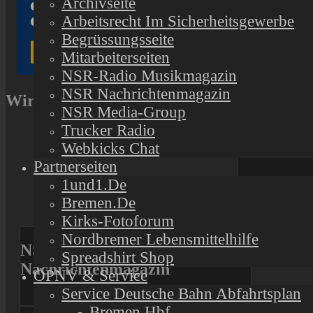
Archivseite
Arbeitsrecht Im Sicherheitsgewerbe
Begrüssungsseite
Geestland. Am he
(größeres Modell
Mitarbeiterseiten
links auf die Ge
NSR-Radio Musikmagazin
jährigen Mann a
NSR Nachrichtenmagazin
Wir unterstützen
An beiden Fahrze
NSR Media-Group
kurz angehalten h
Trucker Radio
Zeugen des Unfal
Webkicks Chat
Partnerseiten
1und1.de
Bremen.de
Previous
Kirks-Fotoforum
Next
Nordbremer Lebensmittelhilfe
NSR Stadtradio
Spreadshirt Shop
Nachrichtenmagazin
ÖPNV & Service
Service Deutsche Bahn Abfahrtsplan
Bremen Hbf