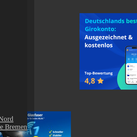
r von
 Nord
de Bremen