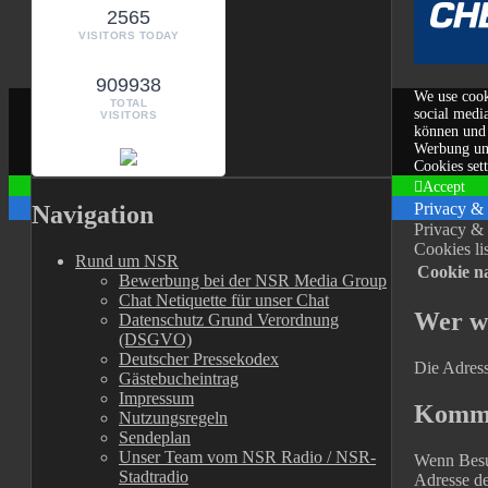
2565
VISITORS TODAY
909938
We use cooki
TOTAL
social medi
VISITORS
können und 
Werbung un
Cookies set
Accept
Privacy &
Navigation
Privacy & 
Cookies lis
Rund um NSR
Cookie n
Bewerbung bei der NSR Media Group
Chat Netiquette für unser Chat
Wer wi
Datenschutz Grund Verordnung
(DSGVO)
Deutscher Pressekodex
Die Adresse
Gästebucheintrag
Impressum
Komm
Nutzungsregeln
Sendeplan
Unser Team vom NSR Radio / NSR-
Wenn Besu
Stadtradio
Adresse de