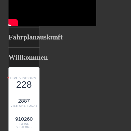
Fahrplanauskunft
Willkommen
LIVE VISITORS
228
2887
VISITORS TODAY
910260
TOTAL
VISITORS