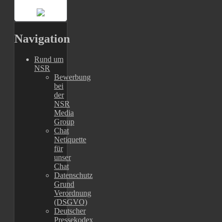
Navigation
Rund um
NSR
Bewerbung
bei
der
NSR
Media
Group
Chat
Netiquette
für
unser
Chat
Datenschutz
Grund
Verordnung
(DSGVO)
Deutscher
Pressekodex