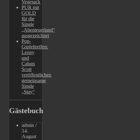
Vegesack
PUR mit
GOLD
für die
Single
„Abenteuerland“
ausgezeichnet
Pop-
Gipfeltreffen:
Leony
und
Calum
Scott
veröffentlichen
gemeinsame
Single
„Stay“
Gästebuch
admin
/
14.
August