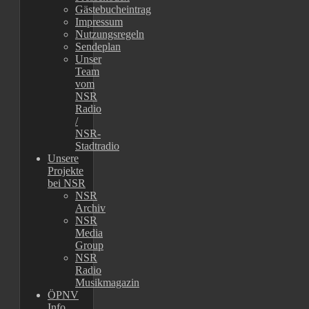
Gästebucheintrag
Impressum
Nutzungsregeln
Sendeplan
Unser
Team
vom
NSR
Radio
/
NSR-
Stadtradio
Unsere
Projekte
bei NSR
NSR
Archiv
NSR
Media
Group
NSR
Radio
Musikmagazin
ÖPNV
Info