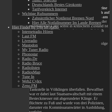
1und1 Telecom
Deutschlands Bestes Girokonto
Der 18 Jahre alte Beschuldigte, der zuvor eine
Tarifvergleich Internet
Tankstelle überfallen hatte, habe auch noch auf
Wichtige Rufnummern
den Polizisten geschossen, als dieser bereits am
Zahnärztlicher Notdienst Bremen Nord
Boden gelegen habe.
Klar ist nun auch, dass der
Hier Alle Notfallnummer Im Lande Bremen
mutmaßliche Täter selbst in kritischem Zustand ist
Hier Findet Ihr Uns Im Radio
und in einem Krankenhaus intensivmedizinisch
Internetradio Hören
behandelt wird.
Laut FM
Liveradio
Dem vorläufigen Ergebnis der Obduktion zufolge
Mastodon
starb der Polizist Simon B. in Folge von
My Tuner Radio
Blutverlust, wie die Staatsanwaltschaft
Phonostar
Saarbrücken mitteilte.
Radio.de
Radio Bruce
Raubüberfall auf Tankstelle
Radiolisten
RadiosMap
mit Besteckmesser
Tune In
Web2 Cylex
Der 18-Jährige hatte am Donnerstag eine
Zeno.FM
Tankstelle in Völklingen überfallen. Bewaffnet
war er dabei laut Staatsanwaltschaft mit einem
Besteckmesser mit abgerundeter Klinge. Er
flüchtete zu Fuß und wurde von drei Polizisten,
darunter ein Kommissaranwärter in Ausbildung,
verfolgt.