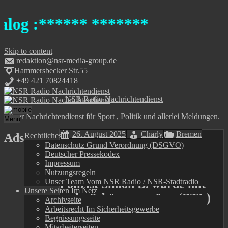
****** *******
Skip to content
redaktion@nsr-media-group.de
Hammersbecker Str.55
+49 421 70824418
NSR Radio Nachrichtendienst
Euer Nachrichtendienst für Sport , Politik und allerlei Meldungen.
Menu
26. August 2025
Charly
Bremen
Ads
Rechtliches
Datenschutz Grund Verordnung (DSGVO)
Deutscher Pressekodex
Täter schoss noch, als sein
Impressum
Opfer schon am Boden lag
Nutzungsregeln
Unser Team Vom NSR Radio / NSR-Stadtradio
Polizist Simon B. wurde mit
Unsere Seiten Im Netz
sechs Schüssen getötet (RTL)
Archivseite
Arbeitsrecht Im Sicherheitsgewerbe
Begrüssungsseite
Listen to this article
Mitarbeiterseiten