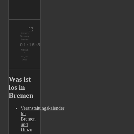
Was ist
los in
Bremen
Veranstaltungskalender
für
Bremen
und
Umzu