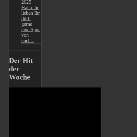
2025
Hallo ihr
lieben Ihr
dürft
gerne
eine Spur
von
euch...
Der Hit
der
Woche