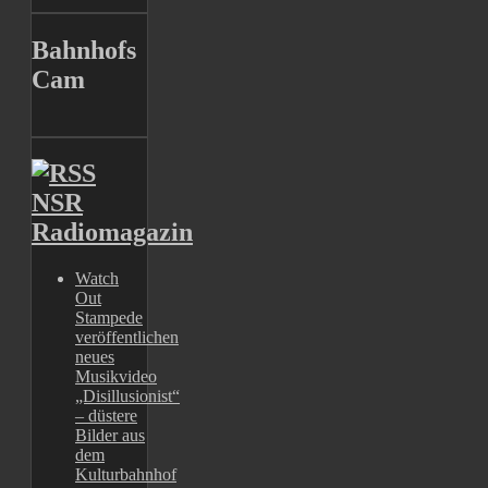
Bahnhofs
Cam
NSR
Radiomagazin
Watch
Out
Stampede
veröffentlichen
neues
Musikvideo
„Disillusionist“
– düstere
Bilder aus
dem
Kulturbahnhof